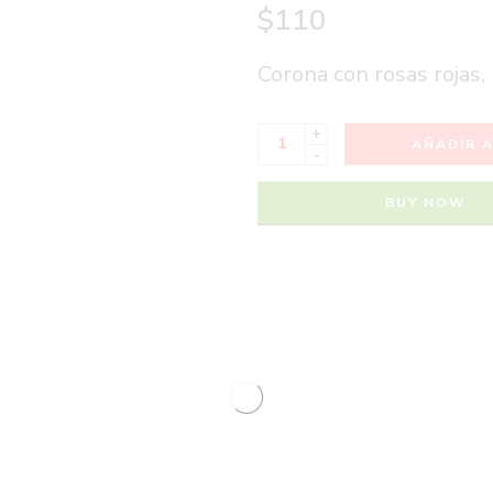
$
110
Corona con rosas rojas, 
+
AÑADIR A
-
BUY NOW